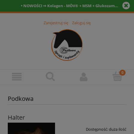
• NOWOŚCI ➺ Kolagen - MÖV® + MSM + Glukozamina + Witamina C- Tabletki • Witamina D3 12.000 IU + kofaktory - tabletki 90szt. + 90szt. •
Zarejestruj się
Zaloguj się
Podkowa
Halter
Dostępność:
duża ilość