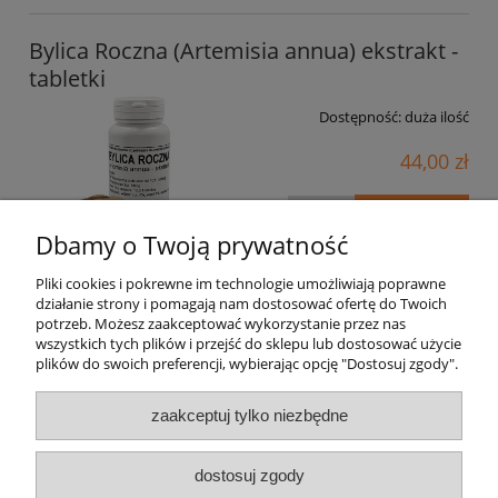
Bylica Roczna (Artemisia annua) ekstrakt -
tabletki
Dostępność:
duża ilość
44,00 zł
do koszyka
Dbamy o Twoją prywatność
Pliki cookies i pokrewne im technologie umożliwiają poprawne
działanie strony i pomagają nam dostosować ofertę do Twoich
potrzeb. Możesz zaakceptować wykorzystanie przez nas
«
1
2
3
4
5
...
12
»
wszystkich tych plików i przejść do sklepu lub dostosować użycie
plików do swoich preferencji, wybierając opcję "Dostosuj zgody".
O firmie
zaakceptuj tylko niezbędne
Zamówienia
dostosuj zgody