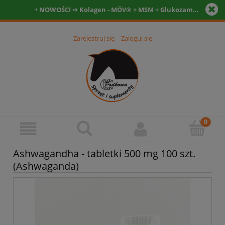
• NOWOŚCI ➺ Kolagen - MÖV® + MSM + Glukozamina + Witamina C- Tabletki • Witamina D3 12.000 IU + kofaktory - tabletki 90szt. + 90szt. •
Zarejestruj się
Zaloguj się
Ashwagandha - tabletki 500 mg 100 szt.
(Ashwaganda)