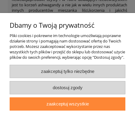
jest to korzeń ashwagandy a nie jak w wielu innych produktach
innych producentów mieszanka liści,korzenia i jakichś
chemicznych dodatków.
Dbamy o Twoją prywatność
Pliki cookies i pokrewne im technologie umożliwiają poprawne
działanie strony i pomagają nam dostosować ofertę do Twoich
Inni klienci kupili również
potrzeb. Możesz zaakceptować wykorzystanie przez nas
wszystkich tych plików i przejść do sklepu lub dostosować użycie
plików do swoich preferencji, wybierając opcję "Dostosuj zgody".
O firmie
zaakceptuj tylko niezbędne
Zamówienia
dostosuj zgody
Moje konto
zaakceptuj wszystkie
Pomoc
pokaż pełną wersję strony