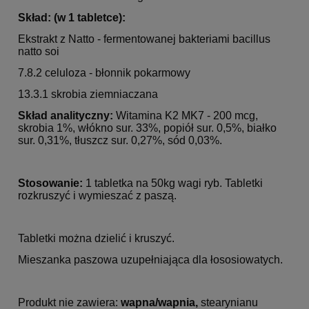
Skład: (w 1 tabletce):
Ekstrakt z Natto - fermentowanej bakteriami bacillus
natto soi
7.8.2 celuloza - błonnik pokarmowy
13.3.1 skrobia ziemniaczana
Skład analityczny:
Witamina K2 MK7 - 200 mcg,
skrobia 1%, włókno sur. 33%, popiół sur. 0,5%, białko
sur. 0,31%, tłuszcz sur. 0,27%,
sód 0,03%.
Stosowanie:
1 tabletka na 50kg wagi ryb. Tabletki
rozkruszyć i wymieszać z paszą.
Tabletki można dzielić i kruszyć.
Mieszanka paszowa uzupełniająca dla łososiowatych.
Produkt nie zawiera:
wapna/wapnia,
stearynianu