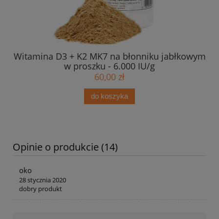
z +
Witamina D3 + K2 MK7 na błonniku jabłkowym
Ko
w proszku - 6.000 IU/g
60,00 zł
do koszyka
Opinie o produkcie (14)
oko
28 stycznia 2020
dobry produkt