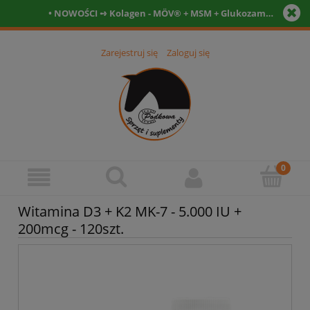
• NOWOŚCI ➺ Kolagen - MÖV® + MSM + Glukozamina + Witamina C- Tabletki • Witamina D3 12.000 IU + kofaktory - tabletki 90szt. + 90szt. •
Zarejestruj się
Zaloguj się
Witamina D3 + K2 MK-7 - 5.000 IU +
200mcg - 120szt.