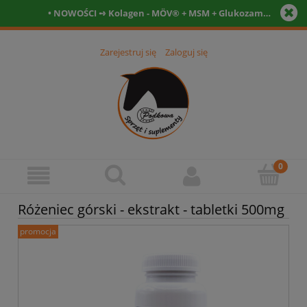
• NOWOŚCI ➺ Kolagen - MÖV® + MSM + Glukozamina + Witamina C- Tabletki • Witamina D3 12.000 IU + kofaktory - tabletki 90szt. + 90szt. •
Zarejestruj się
Zaloguj się
Różeniec górski - ekstrakt - tabletki 500mg
promocja