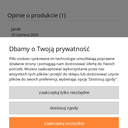
Opinie o produkcie (1)
Jarek
10 czerwca 2024
Polecam, bardzo dobry adaptogen.
Dbamy o Twoją prywatność
Pliki cookies i pokrewne im technologie umożliwiają poprawne
działanie strony i pomagają nam dostosować ofertę do Twoich
Inni klienci kupili również
potrzeb. Możesz zaakceptować wykorzystanie przez nas
wszystkich tych plików i przejść do sklepu lub dostosować użycie
plików do swoich preferencji, wybierając opcję "Dostosuj zgody".
O firmie
zaakceptuj tylko niezbędne
Zamówienia
dostosuj zgody
Moje konto
zaakceptuj wszystkie