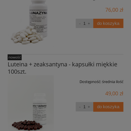
76,00 zł
do koszyka
nowość
Luteina + zeaksantyna - kapsułki miękkie
100szt.
Dostępność:
średnia ilość
49,00 zł
do koszyka