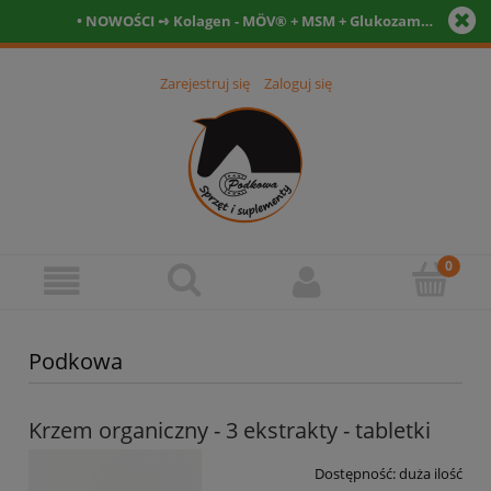
• NOWOŚCI ➺ Kolagen - MÖV® + MSM + Glukozamina + Witamina C- Tabletki • Witamina D3 12.000 IU + kofaktory - tabletki 90szt. + 90szt. •
Zarejestruj się
Zaloguj się
Podkowa
Krzem organiczny - 3 ekstrakty - tabletki
Dostępność:
duża ilość