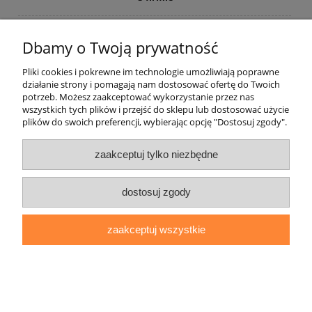
Zamówienia
Dbamy o Twoją prywatność
Moje konto
Pliki cookies i pokrewne im technologie umożliwiają poprawne
działanie strony i pomagają nam dostosować ofertę do Twoich
potrzeb. Możesz zaakceptować wykorzystanie przez nas
Pomoc
wszystkich tych plików i przejść do sklepu lub dostosować użycie
plików do swoich preferencji, wybierając opcję "Dostosuj zgody".
pokaż pełną wersję strony
zaakceptuj tylko niezbędne
Sklep internetowy Shoper Premium
dostosuj zgody
zaakceptuj wszystkie