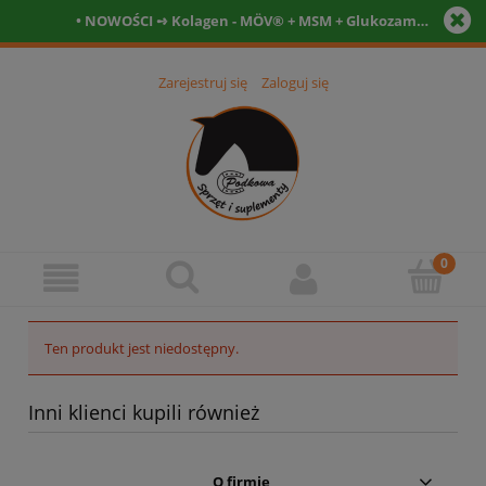
• NOWOŚCI ➺ Kolagen - MÖV® + MSM + Glukozamina + Witamina C- Tabletki • Witamina D3 12.000 IU + kofaktory - tabletki 90szt. + 90szt. •
Zarejestruj się
Zaloguj się
Ten produkt jest niedostępny.
Inni klienci kupili również
O firmie